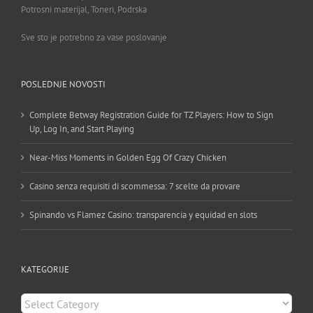
Potrosni materijal, Toneri, Podrska
Sve sto je potrebno za vase poslovanje
POSLEDNJE NOVOSTI
Complete Betway Registration Guide for TZ Players: How to Sign
Up, Log In, and Start Playing
Near-Miss Moments in Golden Egg Of Crazy Chicken
Casino senza requisiti di scommessa: 7 scelte da provare
Spinando vs Flamez Casino: transparencia y equidad en slots
KATEGORIJE
KATEGORIJE