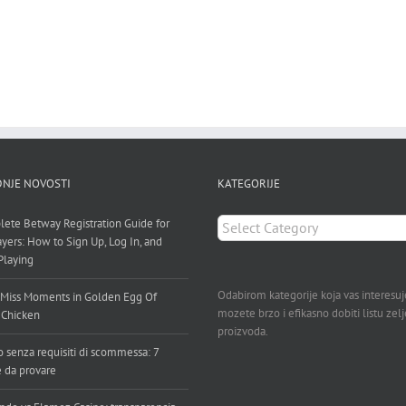
NJE NOVOSTI
KATEGORIJE
KATEGORIJE
ete Betway Registration Guide for
ayers: How to Sign Up, Log In, and
 Playing
Odabirom kategorije koja vas interesuj
Miss Moments in Golden Egg Of
mozete brzo i efikasno dobiti listu zel
 Chicken
proizvoda.
o senza requisiti di scommessa: 7
e da provare