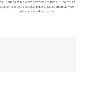
maju portebu za redovnim odrzavanjem Biro i IT Opreme. Uz
ugovor na godinu dana, ovaj paket drasticno smanjuje Vase
redovne i vanredne troskove.
ih korisnika!