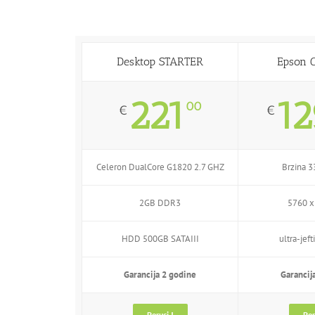
Desktop STARTER
Epson C
221
12
00
€
€
Celeron DualCore G1820 2.7 GHZ
Brzina 
2GB DDR3
5760 x
HDD 500GB SATAIII
ultra-jef
Garancija 2 godine
Garancij
Poruci !
Por