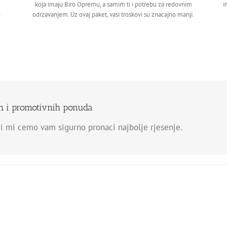
koja imaju Biro Opremu, a samim ti i potrebu za redovnim
i
o
odrzavanjem. Uz ovaj paket, vasi troskovi su znacajno manji.
ih i promotivnih ponuda
i mi cemo vam sigurno pronaci najbolje rjesenje.
e drustvu od 27,000+ zadovoljn