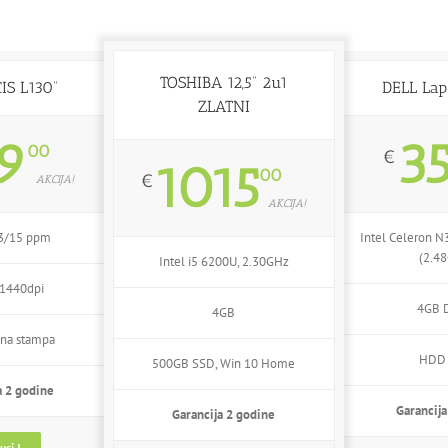
TOSHIBA 12,5” 2u1
IS L130”
DELL Lap 
ZLATNI
9
3
00
€
1015
00
€
AKCIJA!
AKCIJA!
33/15 ppm
Intel Celeron 
(2.4
Intel i5 6200U, 2.30GHz
1440dpi
4GB 
4GB
tina stampa
HDD 
500GB SSD, Win 10 Home
a 2 godine
Garancija
Garancija 2 godine
uci !