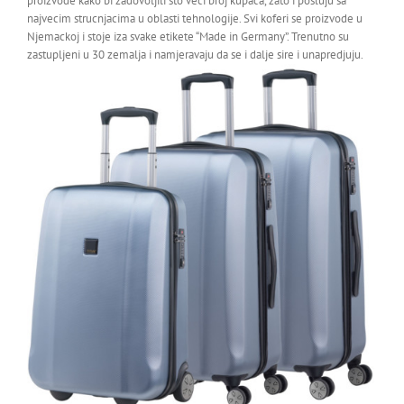
proizvode kako bi zadovoljili sto veci broj kupaca, zato i posluju sa
najvecim strucnjacima u oblasti tehnologije. Svi koferi se proizvode u
Njemackoj i stoje iza svake etikete “Made in Germany”. Trenutno su
zastupljeni u 30 zemalja i namjeravaju da se i dalje sire i unapredjuju.