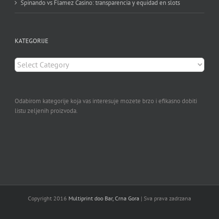
Spinando vs Flamez Casino: transparencia y equidad en slots
KATEGORIJE
KATEGORIJE
Odabirom kategorije koja vas interesuje mozete brzo i efikasno dobiti
listu zeljenih proizvoda.
Copyright 2016
Multiprint doo Bar, Crna Gora
| Sva prava zadrzana