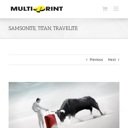
Skip
to
content
SAMSONITE, TITAN, TRAVELITE
Previous
Next
View
Larger
Image