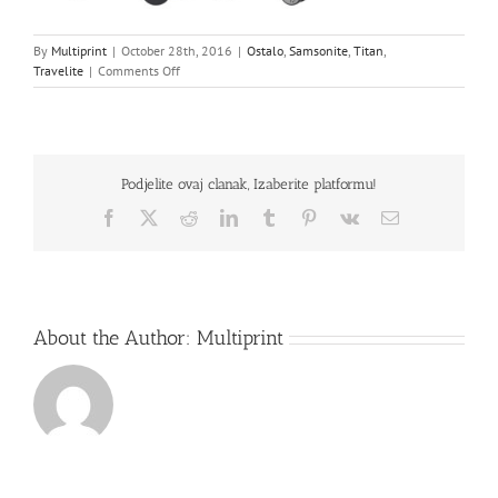
By
Multiprint
|
October 28th, 2016
|
Ostalo
,
Samsonite
,
Titan
,
on
Travelite
|
Comments Off
SAMSONITE,
TITAN,
TRAVELITE
Podjelite ovaj clanak, Izaberite platformu!
Facebook
X
Reddit
LinkedIn
Tumblr
Pinterest
Vk
Email
About the Author:
Multiprint