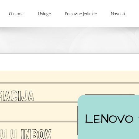
O nama
Usluge
Poslovne Jedinice
Novosti