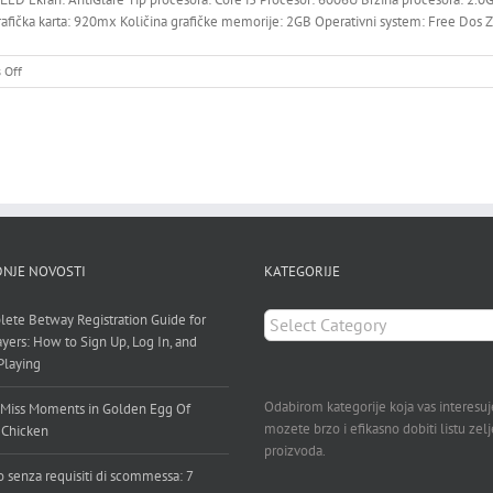
rafička karta: 920mx Količina grafičke memorije: 2GB Operativni system: Free Dos Z
on
 Off
LENOVO
320-
17
NJE NOVOSTI
KATEGORIJE
KATEGORIJE
ete Betway Registration Guide for
ayers: How to Sign Up, Log In, and
 Playing
Odabirom kategorije koja vas interesuj
Miss Moments in Golden Egg Of
mozete brzo i efikasno dobiti listu zel
 Chicken
proizvoda.
o senza requisiti di scommessa: 7