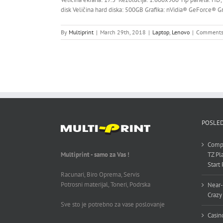
disk Veličina hard diska: 500GB Grafika: nVidia® GeForce® G
By
Multiprint
|
March 29th, 2018
|
Laptop
,
Lenovo
|
Comments
POSLED
Compl
Multiprint - samo za Vas !
TZ Pl
Start
Racunari, Biro Oprema, Servis
Potrosni materijal, Toneri, Podrska
Near-
Crazy
Sve sto je potrebno za vase poslovanje
Casin