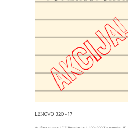
LENOVO 320-17
Veličina ekrana: 17.3" Rezolucija: 1.600x900 Tip panela: H