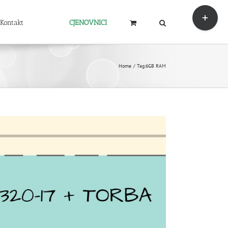
Toggle
Sliding
Kontakt
CJENOVNICI
Bar
Area
Home
Tag:
6GB RAM