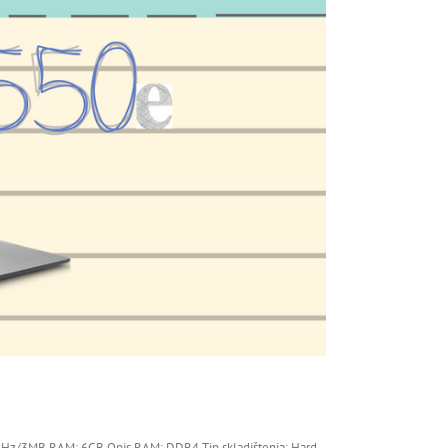
2.0GHz/3MB RAM: 6GB Opis RAM: DDR4 Tip skladištenja: Hard