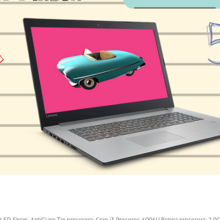
D, LED Ekran: AntiGlare Tip procesora: Core i3 Procesor: 6006U Brzina procesora: 