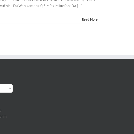
vučnici: Da Web kamera: 0,3 MPix Mikrofon: Da [...]
Read More
e
jenih