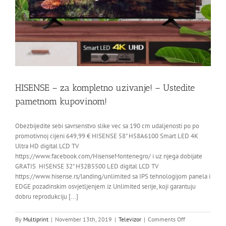
HISENSE – za kompletno uzivanje! – Ustedite
pametnom kupovinom!
Obezbijedite sebi savrsenstvo slike vec sa 190 cm udaljenosti po po
promotivnoj cijeni 649,99 € HISENSE 58" H58A6100 Smart LED 4K
Ultra HD digital LCD TV
https://www.facebook.com/HisenseMontenegro/ i uz njega dobijate
GRATIS HISENSE 32" H32B5500 LED digital LCD TV
https://www.hisense.rs/landing/unlimited sa IPS tehnologijom panela i
EDGE pozadinskim osvjetljenjem iz Unlimited serije, koji garantuju
dobru reprodukciju [...]
on
By
Multiprint
|
November 13th, 2019
|
Televizor
|
Comments Off