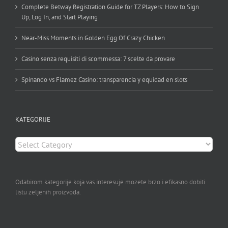
Complete Betway Registration Guide for TZ Players: How to Sign
Up, Log In, and Start Playing
Near-Miss Moments in Golden Egg Of Crazy Chicken
Casino senza requisiti di scommessa: 7 scelte da provare
Spinando vs Flamez Casino: transparencia y equidad en slots
KATEGORIJE
KATEGORIJE
Odabirom kategorije koja vas interesuje mozete brzo i efikasno dobiti
listu zeljenih proizvoda.