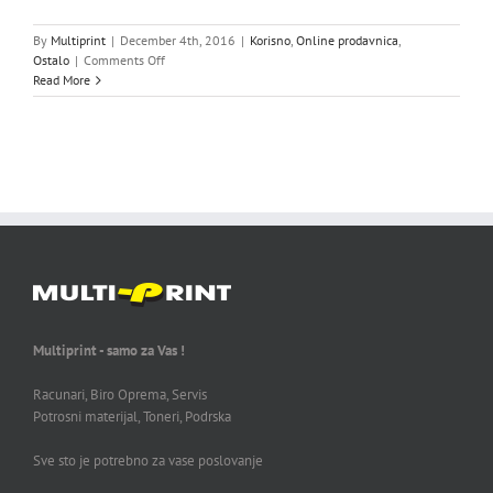
By
Multiprint
|
December 4th, 2016
|
Korisno
,
Online prodavnica
,
on
Ostalo
|
Comments Off
Multiprint
Read More
Online
prodavnica
Multiprint - samo za Vas !
Racunari, Biro Oprema, Servis
Potrosni materijal, Toneri, Podrska
Sve sto je potrebno za vase poslovanje