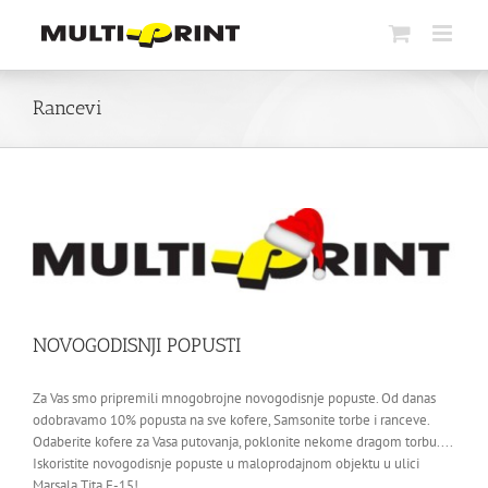
Skip
to
content
Rancevi
NOVOGODISNJI POPUSTI
Za Vas smo pripremili mnogobrojne novogodisnje popuste. Od danas
odobravamo 10% popusta na sve kofere, Samsonite torbe i ranceve.
Odaberite kofere za Vasa putovanja, poklonite nekome dragom torbu....
Iskoristite novogodisnje popuste u maloprodajnom objektu u ulici
Marsala Tita E-15!