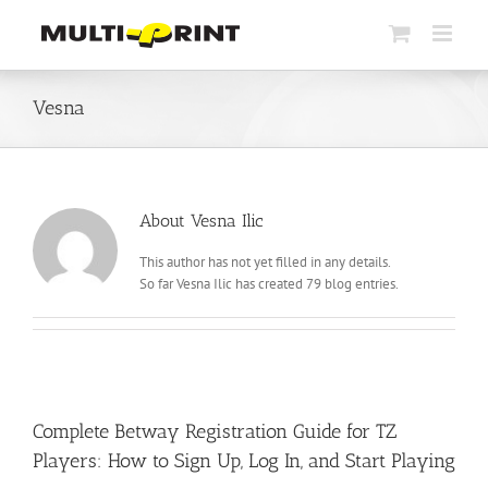
Skip
to
content
Vesna
About
Vesna Ilic
This author has not yet filled in any details.
So far Vesna Ilic has created 79 blog entries.
Complete Betway Registration Guide for TZ
Players: How to Sign Up, Log In, and Start Playing