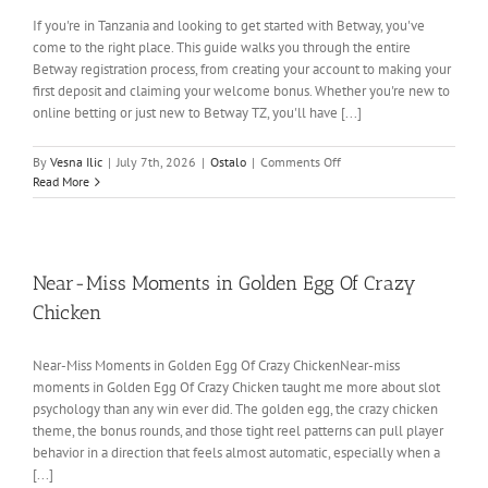
If you're in Tanzania and looking to get started with Betway, you've
come to the right place. This guide walks you through the entire
Betway registration process, from creating your account to making your
first deposit and claiming your welcome bonus. Whether you're new to
online betting or just new to Betway TZ, you'll have [...]
on
By
Vesna Ilic
|
July 7th, 2026
|
Ostalo
|
Comments Off
Complete
Read More
Betway
Registration
Guide
for
TZ
Near-Miss Moments in Golden Egg Of Crazy
Players:
Chicken
How
to
Sign
Near-Miss Moments in Golden Egg Of Crazy ChickenNear-miss
Up,
moments in Golden Egg Of Crazy Chicken taught me more about slot
Log
psychology than any win ever did. The golden egg, the crazy chicken
In,
theme, the bonus rounds, and those tight reel patterns can pull player
and
behavior in a direction that feels almost automatic, especially when a
Start
[...]
Playing