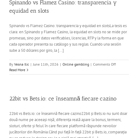
7
Spinando vs Flamez Casino: transparencia y
scelte
equidad en slots
da
provare
Spinando vs Flamez Casino: transparencia y equidad en slotsLa tesis es
clara: en Spinando y Flamez Casino, la equidad en slots no se mide por
promesas, sino por datos verificables, licencias, RTP y la forma en que
cada operador presenta su catálogo y sus reglas. Cuando una sesión
sube a 50 dólares por giro, la [...]
on
By
Vesna Ilic
|
June 11th, 2026
|
Online gambling
|
Comments Off
Spinando
Read More
vs
Flamez
Casino:
transparencia
y
22bit vs Bets.io: ce înseamnă fiecare cazino
equidad
en
22bit vs Bets.io: ce înseamnă fiecare cazino22bit și Bets.io nu sunt doar
slots
două nume pe aceeași nișă; diferența reală apare la bonus, termeni,
sloturi, oferte și felul în care fiecare platformă răspunde nevoilor
jucătorilor din România.Când pui față în față 22bit și Bets.io, comparația