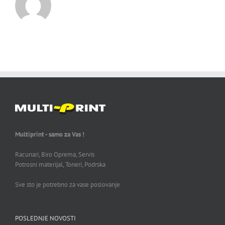
Multiprint - samo za Vas !
Racunari, Biro Oprema, Servis
Potrosni materijal, Toneri, Podrska
Sve sto je potrebno za vase poslovanje
POSLEDNJE NOVOSTI