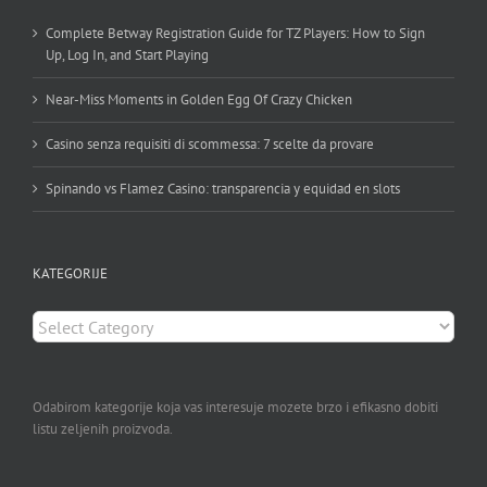
Complete Betway Registration Guide for TZ Players: How to Sign
Up, Log In, and Start Playing
Near-Miss Moments in Golden Egg Of Crazy Chicken
Casino senza requisiti di scommessa: 7 scelte da provare
Spinando vs Flamez Casino: transparencia y equidad en slots
KATEGORIJE
KATEGORIJE
Odabirom kategorije koja vas interesuje mozete brzo i efikasno dobiti
listu zeljenih proizvoda.