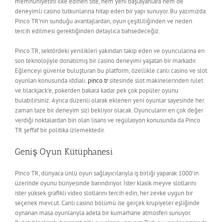
memnuniyetini ilke edinen site, hem yeni başlayanlara hem de
deneyimli casino tutkunlarına hitap eden bir yapı sunuyor. Bu yazımızda
Pinco TR’nin sunduğu avantajlardan, oyun çeşitliliğinden ve neden
tercih edilmesi gerektiğinden detaylıca bahsedeceğiz.
Pinco TR, sektördeki yenilikleri yakından takip eden ve oyuncularına en
son teknolojiyle donatılmış bir casino deneyimi yaşatan bir markadır.
Eğlenceyi güvenle buluşturan bu platform, özellikle canlı casino ve slot
oyunları konusunda iddialı.
pinco tr
sitesinde slot makinelerinden rulet
ve blackjack’e, pokerden bakara kadar pek çok popüler oyunu
bulabilirsiniz. Ayrıca düzenli olarak eklenen yeni oyunlar sayesinde her
zaman taze bir deneyim sizi bekliyor olacak. Oyuncuların en çok değer
verdiği noktalardan biri olan lisans ve regülasyon konusunda da Pinco
TR şeffaf bir politika izlemektedir.
Geniş Oyun Kütüphanesi
Pinco TR, dünyaca ünlü oyun sağlayıcılarıyla iş birliği yaparak 1000’in
üzerinde oyunu bünyesinde barındırıyor. İster klasik meyve slotlarını
ister yüksek grafikli video slotlarını tercih edin, her zevke uygun bir
seçenek mevcut. Canlı casino bölümü ise gerçek krupiyeler eşliğinde
oynanan masa oyunlarıyla adeta bir kumarhane atmosferi sunuyor.