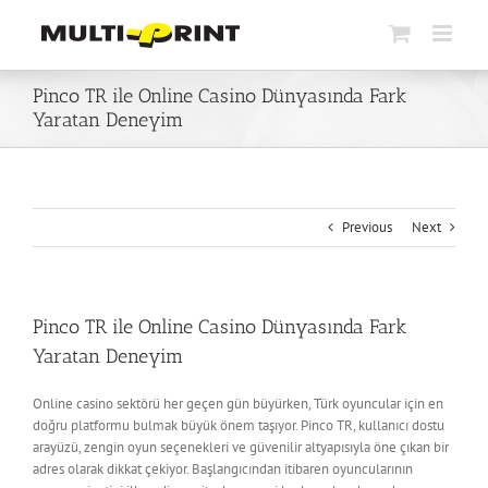
Skip
to
content
Pinco TR ile Online Casino Dünyasında Fark
Yaratan Deneyim
Previous
Next
Pinco TR ile Online Casino Dünyasında Fark
Yaratan Deneyim
Online casino sektörü her geçen gün büyürken, Türk oyuncular için en
doğru platformu bulmak büyük önem taşıyor. Pinco TR, kullanıcı dostu
arayüzü, zengin oyun seçenekleri ve güvenilir altyapısıyla öne çıkan bir
adres olarak dikkat çekiyor. Başlangıcından itibaren oyuncularının