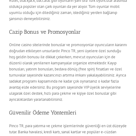
Rulet, blackjack, baccarat gibi oyunların yanı sıra Türk oyuncular arasında
oldukça popüler olan çark oyunları da yer alıyor. Tüm oyunlar mobil
uyumlu olduğu için dilediğiniz zaman, istediğiniz yerden bağlanıp
şansınızı deneyebilirsiniz.
Cazip Bonus ve Promosyonlar
Online casino sitelerinde bonuslar ve promosyonlar oyuncuların kararını
doğrudan etkileyen unsurlardır. Pinco TR, yeni üyelere özel sunduğu
hoş geldin bonusu ile dikkat çekerken, mevcut oyuncuları için de
düzenli olarak yenilenen kampanyalar organize etmektedir. Kayıp
bonusları, yatırım bonusları, bedava dönüş (free spin) fırsatları ve özel
turnuvalar sayesinde kazancınızı artırma imkanı yakalayabilirsiniz. Ayrıca
sadakat programı kapsamında ne kadar çok oynarsanız o kadar fazla
avantaj elde edersiniz. Bu program sayesinde VIP üyelik seviyelerine
ulaşarak özel destek, hızlı para çekme ve kişiye özel bonuslar gibi
ayrıcalıklardan yararlanabilirsiniz.
Güvenilir Ödeme Yöntemleri
Pinco TR, para yatırma ve çekme işlemlerinde güvenliği en üst düzeyde
tutar. Banka havalesi, kredi kartı, sanal kartlar ve popüler e-cüzdan