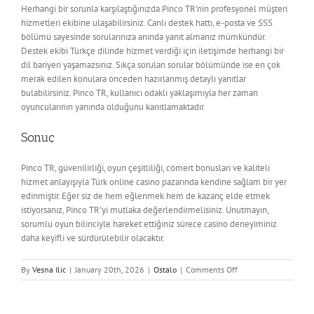
Herhangi bir sorunla karşılaştığınızda Pinco TR’nin profesyonel müşteri
hizmetleri ekibine ulaşabilirsiniz. Canlı destek hattı, e-posta ve SSS
bölümü sayesinde sorularınıza anında yanıt almanız mümkündür.
Destek ekibi Türkçe dilinde hizmet verdiği için iletişimde herhangi bir
dil bariyeri yaşamazsınız. Sıkça sorulan sorular bölümünde ise en çok
merak edilen konulara önceden hazırlanmış detaylı yanıtlar
bulabilirsiniz. Pinco TR, kullanıcı odaklı yaklaşımıyla her zaman
oyuncularının yanında olduğunu kanıtlamaktadır.
Sonuç
Pinco TR, güvenilirliği, oyun çeşitliliği, cömert bonusları ve kaliteli
hizmet anlayışıyla Türk online casino pazarında kendine sağlam bir yer
edinmiştir. Eğer siz de hem eğlenmek hem de kazanç elde etmek
istiyorsanız, Pinco TR’yi mutlaka değerlendirmelisiniz. Unutmayın,
sorumlu oyun bilinciyle hareket ettiğiniz sürece casino deneyiminiz
daha keyifli ve sürdürülebilir olacaktır.
on
By
Vesna Ilic
|
January 20th, 2026
|
Ostalo
|
Comments Off
Pinco
TR
ile