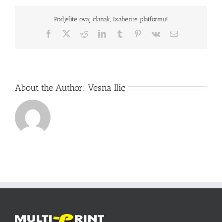
Online
Casino
Podjelite ovaj clanak, Izaberite platformu!
Dünyasında
Fark
Facebook
X
Reddit
LinkedIn
Tumblr
Pinterest
Vk
Email
Yaratan
Deneyim
About the Author:
Vesna Ilic