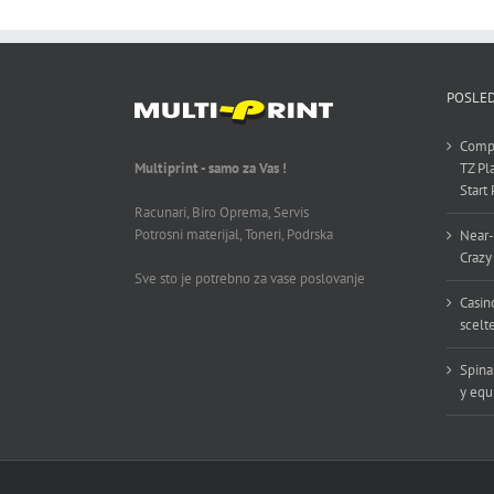
POSLED
Compl
Multiprint - samo za Vas !
TZ Pl
Start
Racunari, Biro Oprema, Servis
Potrosni materijal, Toneri, Podrska
Near-
Crazy
Sve sto je potrebno za vase poslovanje
Casin
scelt
Spina
y equ