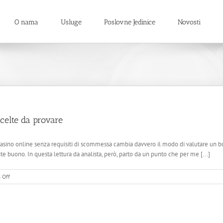
O nama
Usluge
Poslovne Jedinice
Novosti
celte da provare
asino online senza requisiti di scommessa cambia davvero il modo di valutare un bonu
e buono. In questa lettura da analista, però, parto da un punto che per me [...]
on
 Off
Casino
senza
requisiti
di
scommessa: