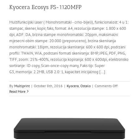
Kyocera Ecosys FS-1120MFP
Multifunkcijski laser ( Monohromatski - crno-bijeli), funkcionalost: 4 u 1:
stampac, skener, kopir, faks, format: A4, rezolucija stampe: 1.800 x 600
dpi, ADF: DA, brzina stampe monohromatski: 20ppm, maksimalni
mjesecni obim stampe: 20.000 (preporuceno), brzina skeniranja
monohromatski: 18ipm, rezolucija skeniranja: 600 x 600 dpi, podrzani
profili: TWAIN, WIA, podrzani formati skeniranja: BMP, JPEG, PDF, PNG,
TIFF, zoom: 25%-400%, rezolucija kopiranja: 600 x 600dpi, elektronsko
sortiranje: ID copy, Scan-once-copy many, Faks tip: Super
G3, memorija: 2.2MB, USB 2.0: 1, kapacitet inicijalnog [...]
on
By
Multiprint
|
October 8th, 2016
|
Kyocera
,
Ostalo
|
Comments Off
Kyocera
Read More
Ecosys
FS-
1120MFP