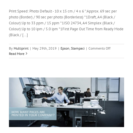
Print Speed: Photo Default - 10 x 15 cm / 4 x 6 ":Approx. 69 sec per
photo (Border) / 90 sec per photo (Borderless) *1Draft, A4 (Black /
Colour):Up to 33 ppm / 15 ppm *1ISO 24734, A4 Simplex (Black /
Colour):Up to 10 ipm / 5.0 ipm *1First Page Out Time from Ready Mode
(Black / [...]
on
By
Multiprint
|
May 29th, 2019
|
Epson
,
Stampaci
|
Comments Off
EPSON
Read More
ECO
TANK
L3150