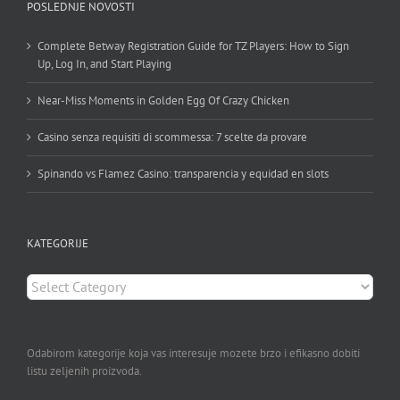
POSLEDNJE NOVOSTI
Complete Betway Registration Guide for TZ Players: How to Sign
Up, Log In, and Start Playing
Near-Miss Moments in Golden Egg Of Crazy Chicken
Casino senza requisiti di scommessa: 7 scelte da provare
Spinando vs Flamez Casino: transparencia y equidad en slots
KATEGORIJE
KATEGORIJE
Odabirom kategorije koja vas interesuje mozete brzo i efikasno dobiti
listu zeljenih proizvoda.