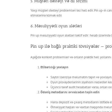
5. Müştəri dəstəyi və dil seçimi
Yaxşı müştəri dəstəyi problemləri tez həll edir. Pin up-in canlı
etmələrinə kömək edir.
6. Məsuliyyətli oyun alətləri
Pin up məsuliyyətli oyun alətləri təklif edir: hesab üzərind
Pin up ilə bağlı praktiki tövsiyələr — pr
Aşağıda konkret problemləri və onların praktik həll yolları
Etibarlılığı yoxlayın
Saytın lisenziya məlumatını tapın və yoxlayın
Oyun provayderlərinin siyahısını nəzərdən keç
Üçüncü tərəf audit hesabatları varsa, onları o
Ödəniş metodlarını əvvəlcədən təyin edin
Hansı depozit və çıxarış metodlarını istifadə et
Əməliyyat haqları və vaxtları haqqında məlum