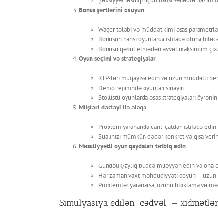
Şəxsiyyət təsdiqi üçün hansı sənədlər lazım 
Bonus şərtlərini oxuyun
Wager tələbi və müddət kimi əsas parametrlə
Bonusun hansı oyunlarda istifadə oluna biləcəy
Bonusu qəbul etmədən əvvəl maksimum çıxar
Oyun seçimi və strategiyalar
RTP-ləri müqayisə edin və uzun müddətli per
Demo rejimində oyunları sınayın.
Stolüstü oyunlarda əsas strategiyaları öyrəni
Müştəri dəstəyi ilə əlaqə
Problem yarananda canlı çatdan istifadə edin v
Sualınızı mümkün qədər konkret və qısa verin —
Məsuliyyətli oyun qaydaları tətbiq edin
Gündəlik/aylıq büdcə müəyyən edin və ona 
Hər zaman vaxt məhdudiyyəti qoyun — uzun oyu
Problemlər yaranarsa, özünü bloklama və məh
Simulyasiya edilən “cədvəl” — xidmətlə