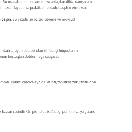
r var. Bu məqalədə mən səmimi və anlaşılan dildə danışacam —
im uzun, faydalı və praktik bir bələdçi təqdim etməkdir.
rbaijan
. Bu yazıda isə öz təcrübəmə və mövcud
lemlərinə, oyun ədalətindən istifadəçi hüquqlarının
həmin boşluqları doldurmağa çalışacaq.
amma ümumi çərçivə eynidir: etibar, təhlükəsizlik, rahatlıq və
əzən çətindir. Ən pis halda istifadəçi pul itirə və ya çıxarış