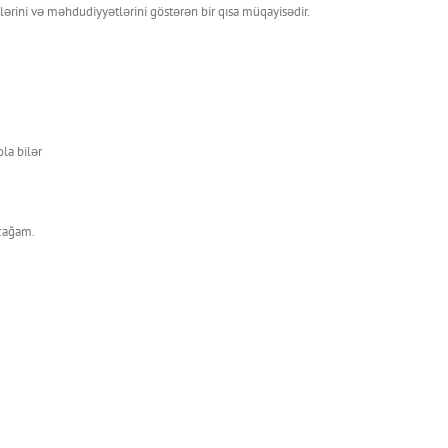
lərini və məhdudiyyətlərini göstərən bir qısa müqayisədir.
la bilər
acağam.