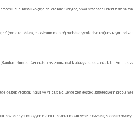
si uzun, bahalı və çaşdırıcı ola bilər. Valyuta, əməliyyat haqqı, identifikasiya təl
r
wager” (mərc tələbları), maksimum məbləğ məhdudiyyətləri və uyğunsuz şərtləri var.
 (Random Number Generator) sisteminə malik olduğunu iddia edə bilər. Amma oyun 
 dəstək vacibdir. İngilis və ya başqa dillərdə zəif dəstək istifadəçilərin problemləri
ik bəzən qeyri-müəyyən ola bilir. İnsanlar məsuliyyətsiz davranış səbəbilə maliyyə