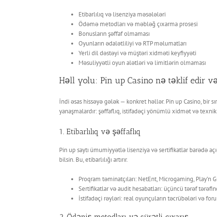
Etibarlılıq və lisenziya məsələləri
Ödəmə metodları və məbləğ çıxarma prosesi
Bonusların şəffaf olmaması
Oyunların ədalətliliyi və RTP məlumatları
Yerli dil dəstəyi və müştəri xidməti keyfiyyəti
Məsuliyyətli oyun alətləri və limitlərin olmaması
Həll yolu: Pin up Casino nə təklif edir 
İndi əsas hissəyə gələk — konkret həllər. Pin up Casino, bir 
yanaşmalardır: şəffaflıq, istifadəçi yönümlü xidmət və texniki 
1. Etibarlılıq və şəffaflıq
Pin up saytı ümumiyyətlə lisenziya və sertifikatlar barədə aç
bilsin. Bu, etibarlılığı artırır.
Proqram təminatçıları: NetEnt, Microgaming, Play’n G
Sertifikatlar və audit hesabatları: üçüncü tərəf tərəf
İstifadəçi rəyləri: real oyunçuların təcrübələri və foru
2. Ödəniş metodları və sürətli çıxarış