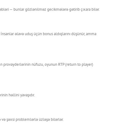
əbləri — bunlar gözlənilməz gecikmələrə gətirib çıxara bilər.
 İnsanlar əlavə uduş üçün bonus aldıqlarını düşünür, amma
provayderlərinin nüfuzu, oyunun RTP (return to player)
nin həllini yavaşıdır.
 və şəxsi problemlərlə üzləşə bilərlər.