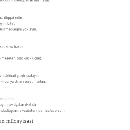
olduğunu qabaqcadan hazırlayın.
rə diqqət edin.
ini bilin.
ış məbləğini yoxlayın.
spektivə baxın.
n (məsələn, blackjack üçün).
ə söhbəti yazılı saxlayın.
 bu, yardımın sürətini artırır.
əməl edin.
n sessiyaları risklidir.
dudlaşdırma vasitələrindən istifadə edin.
rin müqayisəsi