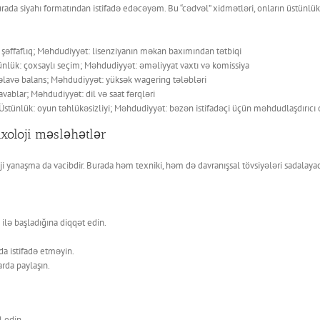
urada siyahı formatından istifadə edəcəyəm. Bu “cədvəl” xidmətləri, onların üstünlük
ük: şəffaflıq; Məhdudiyyət: lisenziyanın məkan baxımından tətbiqi
tünlük: çoxsaylı seçim; Məhdudiyyət: əməliyyat vaxtı və komissiya
 əlavə balans; Məhdudiyyət: yüksək wagering tələbləri
cavablar; Məhdudiyyət: dil və saat fərqləri
Üstünlük: oyun təhlükəsizliyi; Məhdudiyyət: bəzən istifadəçi üçün məhdudlaşdırıcı o
xoloji məsləhətlər
loji yanaşma da vacibdir. Burada həm texniki, həm də davranışsal tövsiyələri sadalay
lə başladığına diqqət edin.
da istifadə etməyin.
rda paylaşın.
 edin.