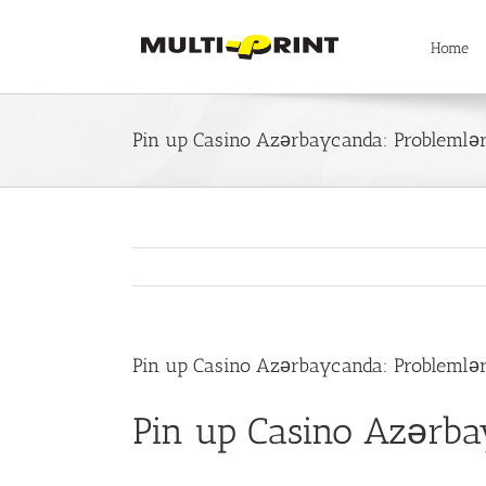
Skip
to
Home
content
Pin up Casino Azərbaycanda: Problemlər,
Pin up Casino Azərbaycanda: Problemlər,
Pin up Casino Azərbay