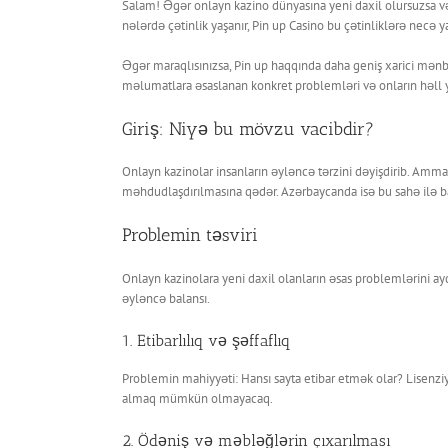
Salam! Əgər onlayn kazino dünyasına yeni daxil olursuzsa və
nələrdə çətinlik yaşanır, Pin up Casino bu çətinliklərə necə
Əgər maraqlısınızsa, Pin up haqqında daha geniş xarici mən
məlumatlara əsaslanan konkret problemləri və onların həll
Giriş: Niyə bu mövzu vacibdir?
Onlayn kazinolar insanların əyləncə tərzini dəyişdirib. Amma 
məhdudlaşdırılmasına qədər. Azərbaycanda isə bu sahə ilə bağ
Problemin təsviri
Onlayn kazinolara yeni daxil olanların əsas problemlərini ayd
əyləncə balansı.
1. Etibarlılıq və şəffaflıq
Problemin mahiyyəti: Hansı sayta etibar etmək olar? Lisenziya,
almaq mümkün olmayacaq.
2. Ödəniş və məbləğlərin çıxarılması