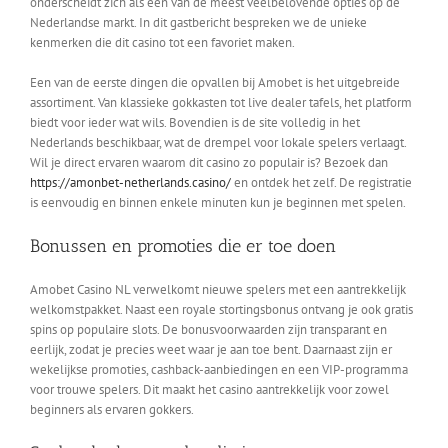
onderscheidt zich als een van de meest veelbelovende opties op de
Nederlandse markt. In dit gastbericht bespreken we de unieke
kenmerken die dit casino tot een favoriet maken.
Een van de eerste dingen die opvallen bij Amobet is het uitgebreide
assortiment. Van klassieke gokkasten tot live dealer tafels, het platform
biedt voor ieder wat wils. Bovendien is de site volledig in het
Nederlands beschikbaar, wat de drempel voor lokale spelers verlaagt.
Wil je direct ervaren waarom dit casino zo populair is? Bezoek dan
https://amonbet-netherlands.casino/
en ontdek het zelf. De registratie
is eenvoudig en binnen enkele minuten kun je beginnen met spelen.
Bonussen en promoties die er toe doen
Amobet Casino NL verwelkomt nieuwe spelers met een aantrekkelijk
welkomstpakket. Naast een royale stortingsbonus ontvang je ook gratis
spins op populaire slots. De bonusvoorwaarden zijn transparant en
eerlijk, zodat je precies weet waar je aan toe bent. Daarnaast zijn er
wekelijkse promoties, cashback-aanbiedingen en een VIP-programma
voor trouwe spelers. Dit maakt het casino aantrekkelijk voor zowel
beginners als ervaren gokkers.