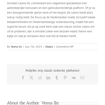
Amobet Casino NL combineert een uitgebreid spelaanbod met
aantrekkelijke bonussen en een gebruiksvriendelijk platform. Of je nu
een doorgewinterde speler bent of net begint, dit casino biedt alles
wat je nodig hebt. De focus op de Nederlandse markt, inclusief lokale
betaalmethoden en Nederlandstalige ondersteuning, maakt het een
logische keuze. Als je op zoek bent naar een nieuw online casino om
uit te proberen, dan is Amobet zeker een bezoek waard. Neem een
kijkje en laat je verrassen door wat het te bieden heeft.
on
By
Vesna Ilic
|
July 7th, 2025
|
Ostalo
|
Comments Off
Waarom
Amobet
Casino
NL
de
Podjelite ovaj clanak, Izaberite platformu!
beste
keuze
Facebook
X
Reddit
LinkedIn
Tumblr
Pinterest
Vk
Email
is
voor
Nederlandse
spelers
About the Author:
Vesna Ilic