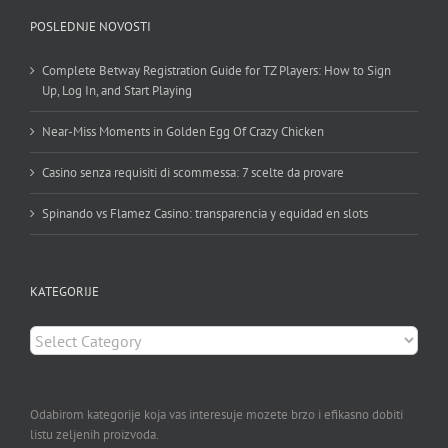
POSLEDNJE NOVOSTI
Complete Betway Registration Guide for TZ Players: How to Sign
Up, Log In, and Start Playing
Near-Miss Moments in Golden Egg Of Crazy Chicken
Casino senza requisiti di scommessa: 7 scelte da provare
Spinando vs Flamez Casino: transparencia y equidad en slots
KATEGORIJE
KATEGORIJE
Odabirom kategorije koja vas interesuje mozete brzo i efikasno dobiti
listu zeljenih proizvoda.