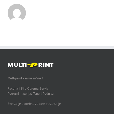
Multiprint - samo za Vas !
Racunari, Biro Oprema, Servis
Potrosni materijal, Toneri, Podrska
Sve sto je potrebno za vase poslovanje